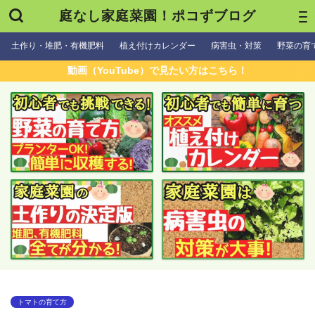
庭なし家庭菜園！ポコずブログ
土作り・堆肥・有機肥料
植え付けカレンダー
病害虫・対策
野菜の育
動画（YouTube）で見たい方はこちら！
トマトの育て方