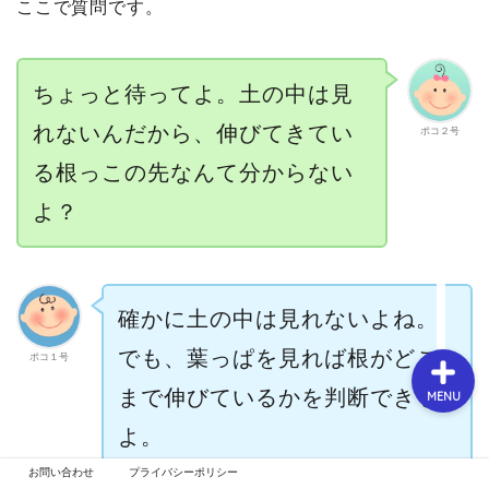
ここで質問です。
春【3月～5月】
ちょっと待ってよ。土の中は見
れないんだから、伸びてきてい
ポコ２号
夏【6月～8月】
る根っこの先なんて分からない
よ？
秋【9月～11月】
冬【12月～2月】
確かに土の中は見れないよね。
でも、葉っぱを見れば根がどこ
ポコ１号
まで伸びているかを判断できる
MENU
よ。
お問い合わせ
プライバシーポリシー