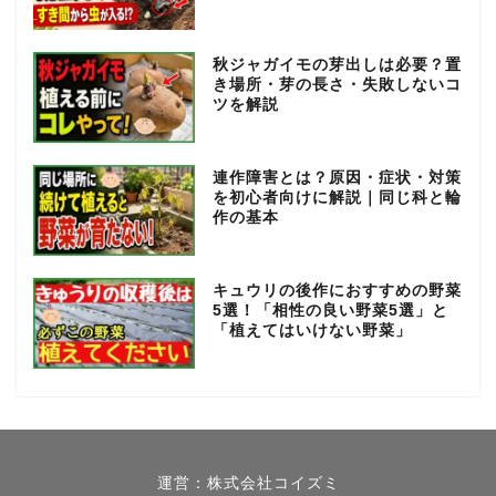
秋ジャガイモの芽出しは必要？置
き場所・芽の長さ・失敗しないコ
ツを解説
連作障害とは？原因・症状・対策
を初心者向けに解説｜同じ科と輪
作の基本
キュウリの後作におすすめの野菜
5選！「相性の良い野菜5選」と
「植えてはいけない野菜」
春【3月～5月】
夏【6月～8月】
運営：株式会社コイズミ
秋【9月～11月】