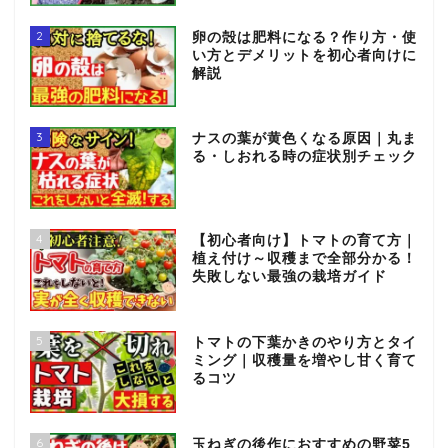
2
卵の殻は肥料になる？作り方・使
い方とデメリットを初心者向けに
解説
3
ナスの葉が黄色くなる原因｜丸ま
る・しおれる時の症状別チェック
4
【初心者向け】トマトの育て方｜
植え付け～収穫まで全部分かる！
失敗しない最強の栽培ガイド
5
トマトの下葉かきのやり方とタイ
ミング｜収穫量を増やし甘く育て
るコツ
6
玉ねぎの後作におすすめの野菜5