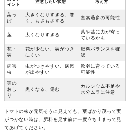
注意したい状態
考え方
イント
葉っ
大きくなりすぎる、巻
窒素過多の可能性
ぱ
く、もさもさする
葉や茎に力が寄っ
茎
太くなりすぎる
ているかも
花・
花が少ない、実がつき
肥料バランスを確
実
にくい
認
病害
虫がつきやすい、病気
軟弱に育っている
虫
が出やすい
可能性
実の
カルシウム不足や
おし
黒くなる、傷む
水分ムラに注意
り
トマトの株が元気そうに見えても、葉ばかり茂って実
がつかない時は、肥料を足す前に一度立ち止まって見
てあげてください。