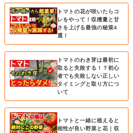
トマトの花が咲いたらコ
レをやって！収穫量と甘
さを上げる最強の秘策4
選！
トマトのわき芽は最初に
取ると失敗する！？初心
者でも失敗しない正しい
タイミングと取り方につ
いて
トマトと一緒に植えると
相性が良い野菜と花｜収