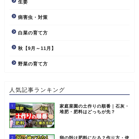
生姜
病害虫・対策
白菜の育て方
秋【9月～11月】
野菜の育て方
人気記事ランキング
1
家庭菜園の土作りの順番｜石灰・
堆肥・肥料はどっちが先？
2
卵の殻は肥料になる？作り方・使