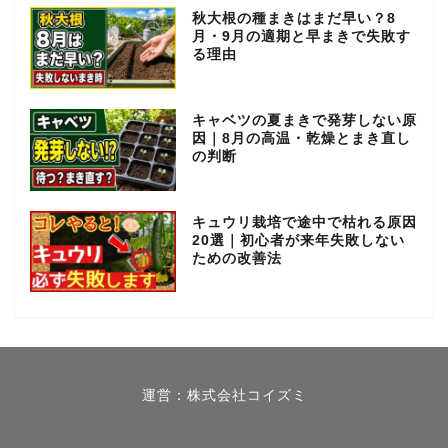
秋大根の種まきはまだ早い？8
月・9月の適期と早まきで失敗す
る理由
キャベツの夏まきで発芽しない原
因｜8月の高温・乾燥とまき直し
の判断
キュウリ栽培で途中で枯れる原因
20選｜初心者が来年失敗しない
ための改善法
春【3月～5月】
夏【6月～8月】
運営：株式会社コイズミ
秋【9月～11月】