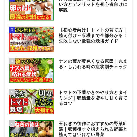
い方とデメリットを初心者向けに
解説
3
【初心者向け】トマトの育て方｜
植え付け～収穫まで全部分かる！
失敗しない最強の栽培ガイド
4
ナスの葉が黄色くなる原因｜丸ま
る・しおれる時の症状別チェック
5
トマトの下葉かきのやり方とタイ
ミング｜収穫量を増やし甘く育て
るコツ
6
玉ねぎの後作におすすめの野菜5
選｜収穫後すぐ植えられる野菜と
植えてはいけない野菜