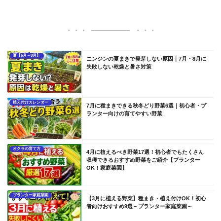
夏【6月～8月】
ニンジンの夏まきで発芽しない原因｜7月・8月に
失敗しない乾燥と暑さ対策
植え付けカレンダー
7月に種まきできる秋冬どり野菜6選｜初心者・プ
ランター向けの育てやすい野菜
オクラの育て方
4月に植えるべき野菜17選！初心者でもたくさん
収穫できるおすすめ野菜をご紹介【プランター
OK！家庭菜園】
プランター家庭菜園
【3月に植える野菜】種まき・植え付けOK！初心
者向けおすすめ9選～プランター家庭菜園～