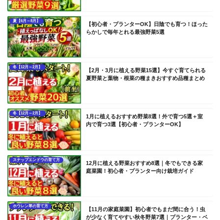
夏【6月～8月】
【初心者・プランターOK】日陰でも育つ！ほった
らかしで毎年とれる最強野菜5選
冬【12月～2月】
【2月・3月に植える野菜15選】今すぐ育てられる
夏野菜と葉物・根菜の種まきおすすめ品種まとめ
冬【12月～2月】
1月に植えるおすすめ野菜8選！外で育つ5選＋室
内で育つ3選【初心者・プランターOK】
スナップエンドウの育て方
12月に植える野菜おすすめ8選｜冬でもできる家
庭菜園！初心者・プランター向け栽培ガイド
ホウレン草の育て方
【11月の家庭菜園】初心者でもまだ間に合う！虫
が少なく育てやすい秋冬野菜7選｜プランター・ベ