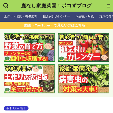
庭なし家庭菜園！ポコずブログ
土作り・堆肥・有機肥料
植え付けカレンダー
病害虫・対策
野菜の育
動画（YouTube）で見たい方はこちら！
冬【12月～2月】