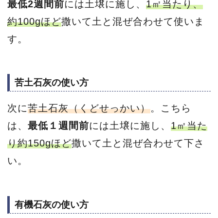
最低2週間前
には土壌に施し、
1㎡当たり、
約100g
ほど
撒いて土と混ぜ合わせて使いま
す。
苦土石灰の使い方
次に
苦土石灰（くどせっかい）
。こちら
は、
最低１週間前
には土壌に施し、
1㎡当た
り約150gほど
撒いて土と混ぜ合わせて下さ
い。
有機石灰の使い方