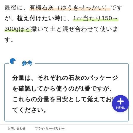
最後に、
有機石灰（ゆうきせっかい）
です
が、
植え付けたい時
に、
1㎡当たり150～
春【3月～5月】
300gほど
撒いて土と混ぜ合わせて使いま
す。
夏【6月～8月】
秋【9月～11月】
冬【12月～2月】
分量は、それぞれの石灰のパッケージ
を確認してから使うのが1番ですが、
これらの分量を目安として覚えておい
MENU
てください。
お問い合わせ
プライバシーポリシー