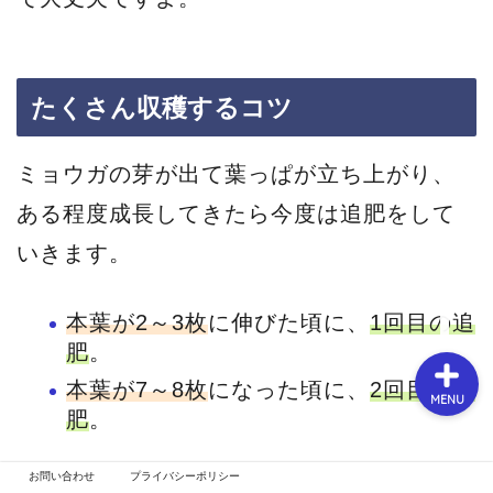
春【3月～5月】
たくさん収穫するコツ
夏【6月～8月】
ミョウガの芽が出て葉っぱが立ち上がり、
ある程度成長してきたら今度は追肥をして
秋【9月～11月】
いきます。
冬【12月～2月】
本葉が2～3枚
に伸びた頃に、
1回目の追
肥
。
本葉が7～8枚
になった頃に、
2回目の追
MENU
肥
。
をしてあげると、大きなミョウガを収穫で
お問い合わせ
プライバシーポリシー