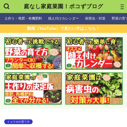
庭なし家庭菜園！ポコずブログ
土作り・堆肥・有機肥料
植え付けカレンダー
病害虫・対策
野菜の育
動画（YouTube）で見たい方はこちら！
ミョウガの育て方