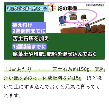
「1㎡あたり」・・・苦土石灰約150g、完熟
たい肥を約3㎏、化成肥料を約15g
ほど撒
いて土にすき込んでおくと元気に育ってく
れます。