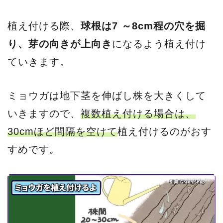
植え付ける際、
球根は7 ～8cm程の穴を掘
り、芽の向きが上向き
になるよう植え付け
ていきます。
ミョウガは地下茎を伸ばし株を大きくして
いきますので、
複数植え付ける場合は、
30cm
ほど
間隔を空けて
植え付けるのがおす
すめです。