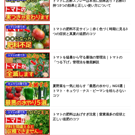
トマトにお酢スプレーは本当に効果あり？お酢の
持つ3つの効果と正しい使い方について
トマトの育て方
トマトの肥料不足サイン｜赤く色づく時期に見る3
つの症状と真夏の追肥のコツ
トマトの育て方
トマトを猛暑から守る最強の管理法｜トマトの
「つる下げ」管理法を徹底解説
キュウリの育て方
夏野菜を一気に枯らす「最悪の水やり」NG5選｜
トマト・キュウリ・ナス・ピーマンを枯らさない
コツ
トマトの育て方
トマトの肥料はあげすぎ注意｜窒素過多の症状と
正しい追肥のコツ