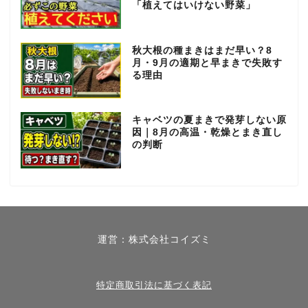
「植えてはいけない野菜」
秋大根の種まきはまだ早い？8
月・9月の適期と早まきで失敗す
る理由
キャベツの夏まきで発芽しない原
因｜8月の高温・乾燥とまき直し
の判断
春【3月～5月】
夏【6月～8月】
運営：株式会社コイズミ
秋【9月～11月】
冬【12月～2月】
特定商取引法に基づく表記