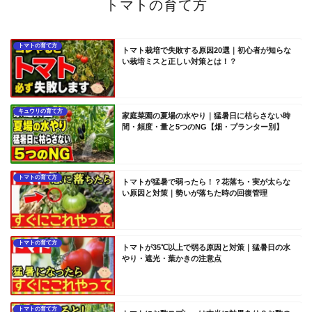
トマトの育て方
トマトの育て方
トマト栽培で失敗する原因20選｜初心者が知らな
い栽培ミスと正しい対策とは！？
キュウリの育て方
家庭菜園の夏場の水やり｜猛暑日に枯らさない時
間・頻度・量と5つのNG【畑・プランター別】
トマトの育て方
トマトが猛暑で弱ったら！？花落ち・実が太らな
い原因と対策｜勢いが落ちた時の回復管理
トマトの育て方
トマトが35℃以上で弱る原因と対策｜猛暑日の水
やり・遮光・葉かきの注意点
トマトの育て方