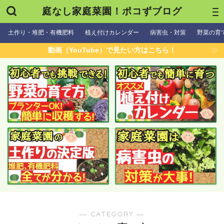
庭なし家庭菜園！ポコずブログ
土作り・堆肥・有機肥料
植え付けカレンダー
病害虫・対策
野菜の育
動画（YouTube）で見たい方はこちら！
― CATEGORY ―