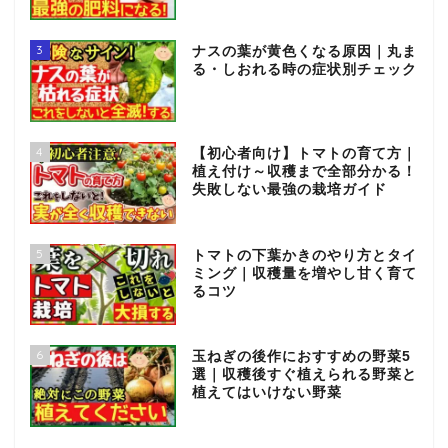
3
ナスの葉が黄色くなる原因｜丸ま
る・しおれる時の症状別チェック
4
【初心者向け】トマトの育て方｜
植え付け～収穫まで全部分かる！
失敗しない最強の栽培ガイド
5
トマトの下葉かきのやり方とタイ
ミング｜収穫量を増やし甘く育て
るコツ
6
玉ねぎの後作におすすめの野菜5
選｜収穫後すぐ植えられる野菜と
植えてはいけない野菜