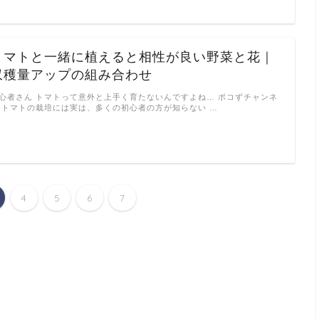
トマトと一緒に植えると相性が良い野菜と花｜
収穫量アップの組み合わせ
心者さん トマトって意外と上手く育たないんですよね… ポコずチャンネ
 トマトの栽培には実は、多くの初心者の方が知らない …
4
5
6
7