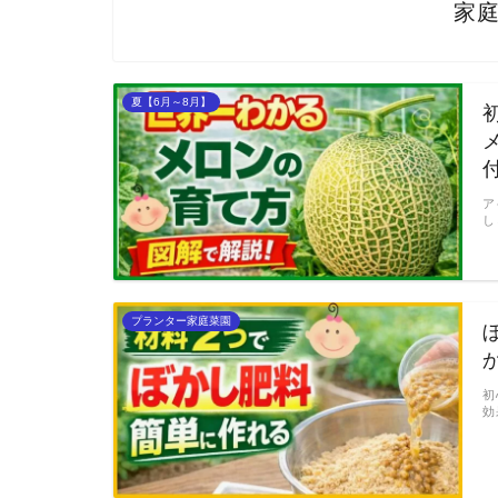
家
夏【6月～8月】
ア
し
プランター家庭菜園
初
効