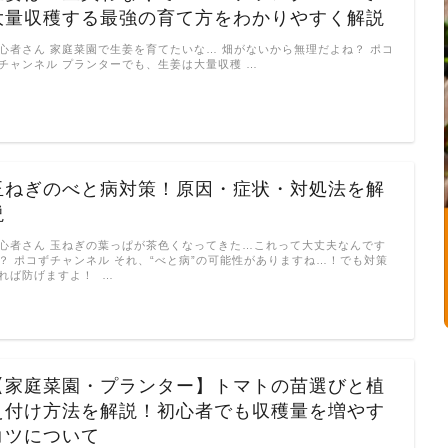
大量収穫する最強の育て方をわかりやすく解説
心者さん 家庭菜園で生姜を育てたいな… 畑がないから無理だよね？ ポコ
チャンネル プランターでも、生姜は大量収穫 …
玉ねぎのべと病対策！原因・症状・対処法を解
説
心者さん 玉ねぎの葉っぱが茶色くなってきた…これって大丈夫なんです
？ ポコずチャンネル それ、“べと病”の可能性がありますね…！でも対策
れば防げますよ！ …
【家庭菜園・プランター】トマトの苗選びと植
え付け方法を解説！初心者でも収穫量を増やす
コツについて