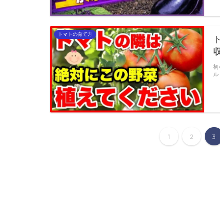
トマトの育て方
初
ル
1
2
3