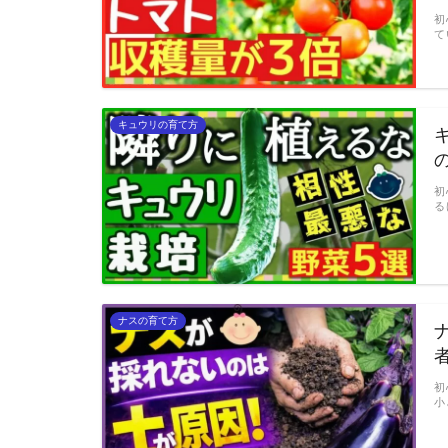
初
て
キュウリの育て方
初
る
ナスの育て方
初
小