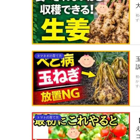
初
ず
タマネギの育て方
初
か
す
トマトの育て方