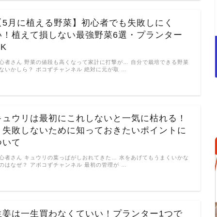
【5月に植える野菜】初心者でも失敗しにく
い！植えて損しない最強野菜6選・プランター
K
心者さん 野菜の値段も高くなって家計に打撃が… 自分で栽培できる野菜
ないかしら？ ポコずチャンネル 絶対に元が取 …
キュウリは最初にこれしないと一気に枯れる！
｜失敗しないために知っておきたいポイントに
ついて
心者さん キュウリの葉っぱがしおれてきた… 水をあげてもうまくいかな
のはなぜ？ アポコずチャンネル 最初の管理が …
生姜は一生買わなくていい！プランター1つで