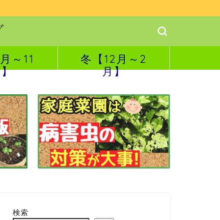
グ
月～11
冬【12月～2
月】
月】
検索