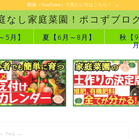
動画（YouTube）で見たい方はこちら！
庭なし家庭菜園！ポコずブロ
～5月】
夏【6月～8月】
秋【9
― TAG ―