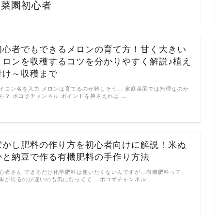
庭菜園初心者
初心者でもできるメロンの育て方！甘く大きい
メロンを収穫するコツを分かりやすく解説♪植え
付け～収穫まで
イコン名を入力 メロンは育てるのが難しそう… 家庭菜園では無理なのか
ら？ ポコずチャンネル ポイントを押さえれば …
ぼかし肥料の作り方を初心者向けに解説！米ぬ
かと納豆で作る有機肥料の手作り方法
心者さん できるだけ化学肥料は使いたくないんですが…有機肥料って、
果が出るのが遅いのも気になってて… ポコずチャンネル …