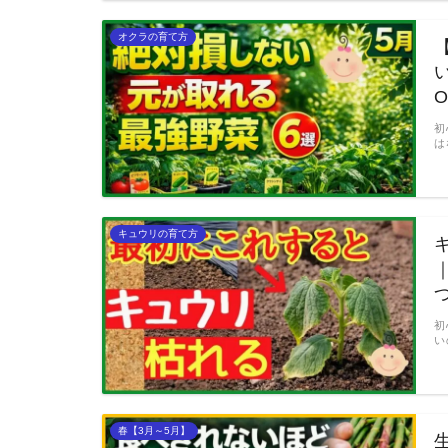
オクラの育て方
O
初
は
キュウリの育て方
初
い
春【3月～5月】