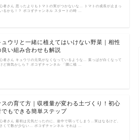
心者さん 思ったよりもトマトの実がつかないな… トマトの成長が止まっ
いるかも！？ ポコずチャンネル スタートの時 …
キュウリと一緒に植えてはいけない野菜｜相性
の良い組み合わせも解説
心者さん キュウリの元気がなくなっているような… 葉っぱが白くなって
けど病気かしら？ ポコずチャンネル 「隣に植 …
ナスの育て方｜収穫量が変わる土づくり！初心
者でもできる簡単ステップ
心者さん 最初は元気だったのに、途中で弱ってしまう…実はなるけど、
さくて数が少ない… ポコずチャンネル それは …