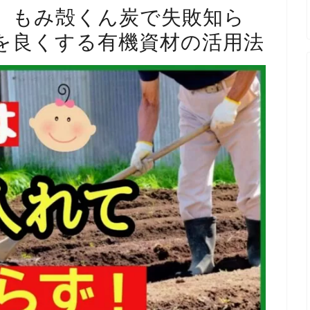
】もみ殻くん炭で失敗知ら
を良くする有機資材の活用法