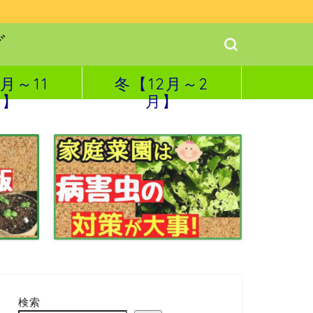
グ
月～11
冬【12月～2
月】
月】
検索