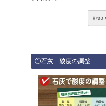
目指せ
①石灰 酸度の調整