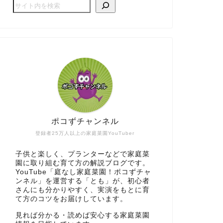
ポコずチャンネル
登録者25万人以上の家庭菜園YouTuber
子供と楽しく、プランターなどで家庭菜
園に取り組む育て方の解説ブログです。
YouTube「庭なし家庭菜園！ポコずチャ
ンネル」を運営する「とも」が、初心者
さんにも分かりやすく、実演をもとに育
て方のコツをお届けしています。
見れば分かる・読めば安心する家庭菜園