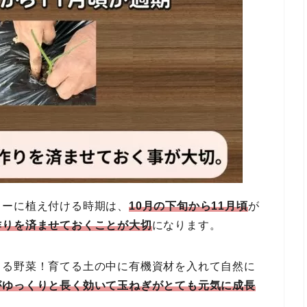
ターに植え付ける時期は、
10月の下旬から11月頃
が
作りを済ませておくことが大切
になります。
てる野菜！育てる土の中に有機資材を入れて自然に
がゆっくりと長く効いて玉ねぎがとても元気に成長