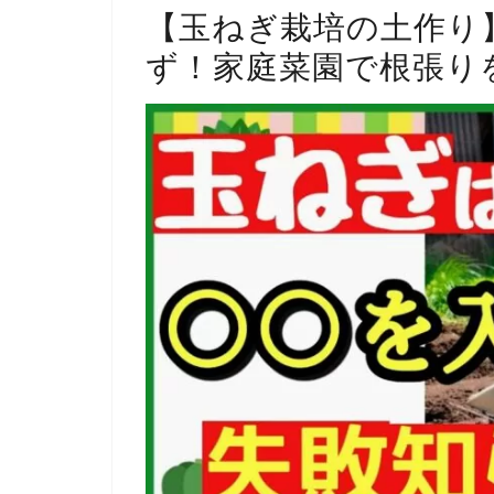
【玉ねぎ栽培の土作り
ず！家庭菜園で根張り