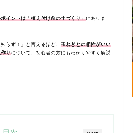
のポイントは「植え付け前の土づくり」
にありま
敗知らず！」と言えるほど、
玉ねぎとの相性がいい
土作り
について、初心者の方にもわかりやすく解説
目次