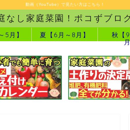
動画（YouTube）で見たい方はこちら！
庭なし家庭菜園！ポコずブロ
～5月】
夏【6月～8月】
秋【9