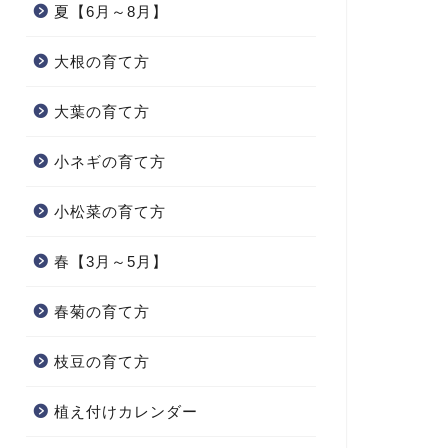
夏【6月～8月】
大根の育て方
大葉の育て方
小ネギの育て方
小松菜の育て方
春【3月～5月】
春菊の育て方
枝豆の育て方
植え付けカレンダー