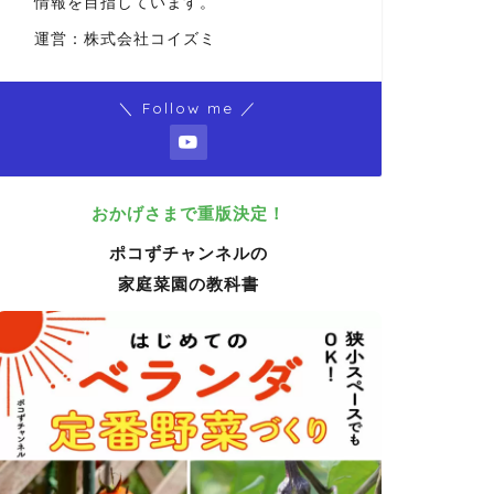
情報を目指しています。
運営：株式会社コイズミ
＼ Follow me ／
おかげさまで重版決定！
ポコずチャンネルの
家庭菜園の教科書