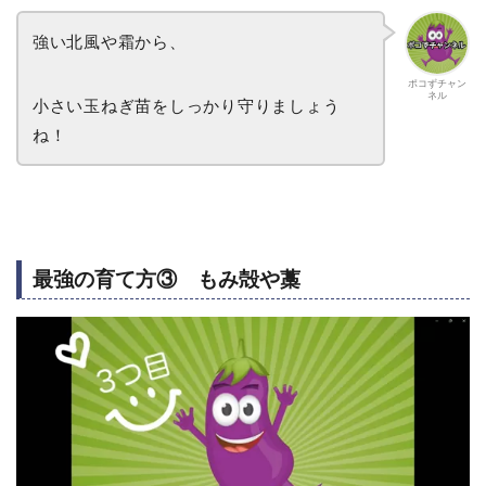
強い北風や霜から、
ポコずチャン
ネル
小さい玉ねぎ苗をしっかり守りましょう
ね！
最強の育て方③ もみ殻や藁