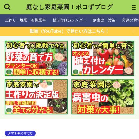
庭なし家庭菜園！ポコずブログ
土作り・堆肥・有機肥料
植え付けカレンダー
病害虫・対策
野菜の育
動画（YouTube）で見たい方はこちら！
タマネギの育て方