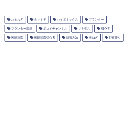
たまねぎ
タマネギ
ハイポネックス
プランター
プランター栽培
ポコずチャンネル
リキダス
初心者
家庭菜園
家庭菜園初心者
栽培方法
玉ねぎ
野菜作り