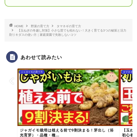
HOME
野菜の育て方
タマネギの育て方
【玉ねぎの冬越し対策】小さな苗でも枯れない！大きく育てる3つの秘策と活力
剤リキダスの使い方｜家庭菜園で失敗しないコツ
あわせて読みたい
ジャガイモの育て方
タマネギの
ジャガイモ栽培は植える前で9割決まる！芽出し（浴
【玉ね
光育芽）・品種・種...
初心者で