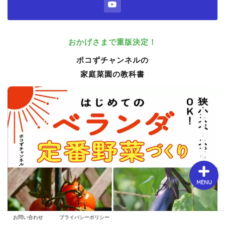
春【3月～5月】
おかげさまで重版決定！
ポコずチャンネルの
夏【6月～8月】
家庭菜園の教科書
秋【9月～11月】
冬【12月～2月】
MENU
お問い合わせ
プライバシーポリシー