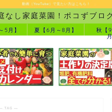
動画（YouTube）で見たい方はこちら！
庭なし家庭菜園！ポコずブロ
～5月】
夏【6月～8月】
秋【9
― TAG ―