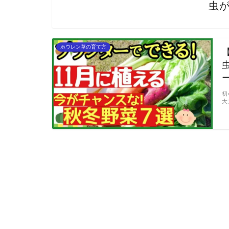
虫
ホウレン草の育て方
初
大