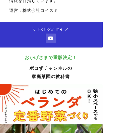
情報を目指しています。
運営：株式会社コイズミ
＼ Follow me ／
おかげさまで重版決定！
ポコずチャンネルの
家庭菜園の教科書