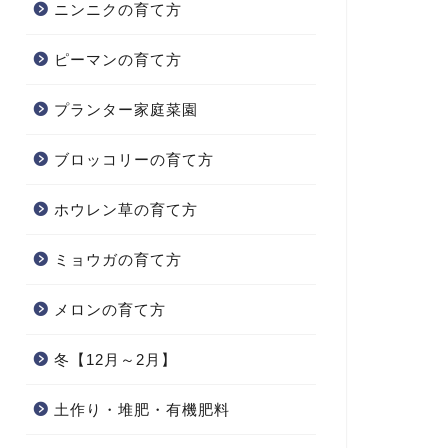
ニンニクの育て方
ピーマンの育て方
プランター家庭菜園
ブロッコリーの育て方
ホウレン草の育て方
ミョウガの育て方
メロンの育て方
冬【12月～2月】
土作り・堆肥・有機肥料