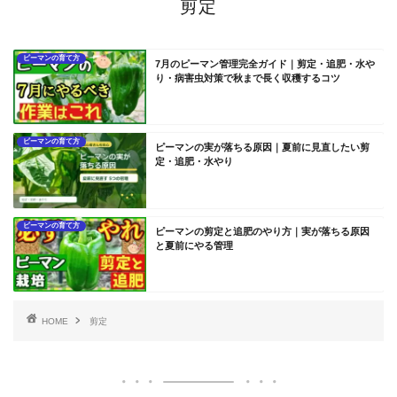
剪定
ピーマンの育て方
7月のピーマン管理完全ガイド｜剪定・追肥・水や
り・病害虫対策で秋まで長く収穫するコツ
ピーマンの育て方
ピーマンの実が落ちる原因｜夏前に見直したい剪
定・追肥・水やり
ピーマンの育て方
ピーマンの剪定と追肥のやり方｜実が落ちる原因
と夏前にやる管理
HOME
剪定