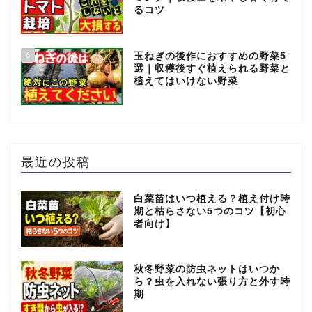
るコツ
6
玉ねぎの後作におすすめの野菜5
選｜収穫後すぐ植えられる野菜と
植えてはいけない野菜
最近の投稿
白菜苗はいつ植える？植え付け時
期と枯らさない5つのコツ【初心
者向け】
秋冬野菜の防虫ネットはいつか
ら？虫を入れない張り方と外す時
期