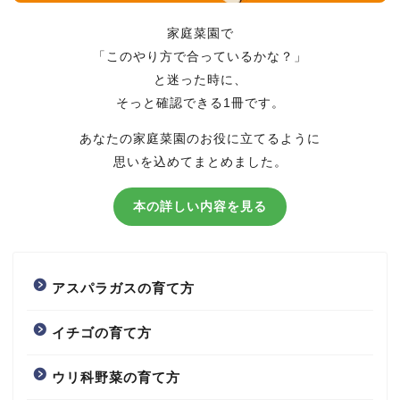
家庭菜園で
「このやり方で合っているかな？」
と迷った時に、
そっと確認できる1冊です。
あなたの家庭菜園のお役に立てるように
思いを込めてまとめました。
本の詳しい内容を見る
アスパラガスの育て方
イチゴの育て方
ウリ科野菜の育て方