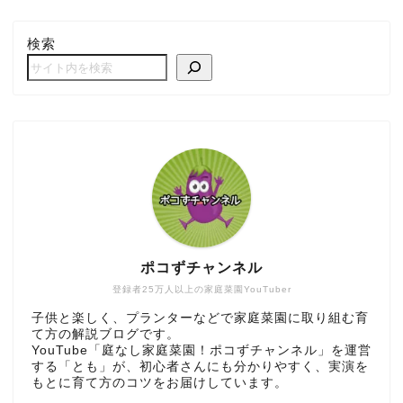
検索
ポコずチャンネル
登録者25万人以上の家庭菜園YouTuber
子供と楽しく、プランターなどで家庭菜園に取り組む育
て方の解説ブログです。
YouTube「庭なし家庭菜園！ポコずチャンネル」を運営
する「とも」が、初心者さんにも分かりやすく、実演を
もとに育て方のコツをお届けしています。