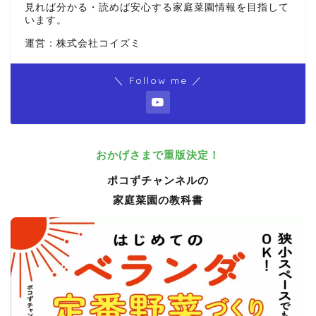
見れば分かる・読めば安心する家庭菜園情報を目指して
います。
運営：株式会社コイズミ
＼ Follow me ／
おかげさまで重版決定！
ポコずチャンネルの
家庭菜園の教科書