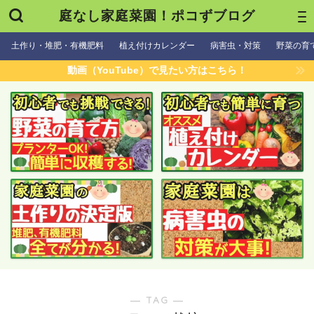
庭なし家庭菜園！ポコずブログ
土作り・堆肥・有機肥料
植え付けカレンダー
病害虫・対策
野菜の育
動画（YouTube）で見たい方はこちら！
― TAG ―