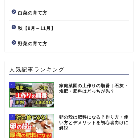
白菜の育て方
秋【9月～11月】
野菜の育て方
人気記事ランキング
1
家庭菜園の土作りの順番｜石灰・
堆肥・肥料はどっちが先？
2
卵の殻は肥料になる？作り方・使
い方とデメリットを初心者向けに
解説