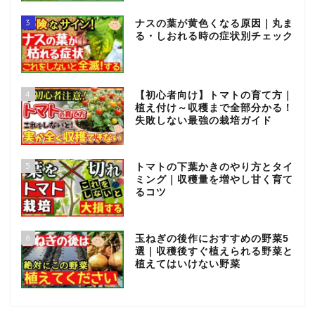
3
ナスの葉が黄色くなる原因｜丸ま
る・しおれる時の症状別チェック
4
【初心者向け】トマトの育て方｜
植え付け～収穫まで全部分かる！
失敗しない最強の栽培ガイド
5
トマトの下葉かきのやり方とタイ
ミング｜収穫量を増やし甘く育て
るコツ
6
玉ねぎの後作におすすめの野菜5
選｜収穫後すぐ植えられる野菜と
植えてはいけない野菜