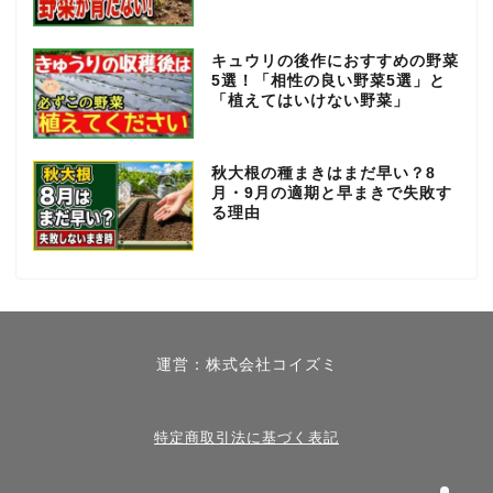
キュウリの後作におすすめの野菜
5選！「相性の良い野菜5選」と
「植えてはいけない野菜」
秋大根の種まきはまだ早い？8
月・9月の適期と早まきで失敗す
る理由
春【3月～5月】
夏【6月～8月】
運営：株式会社コイズミ
秋【9月～11月】
冬【12月～2月】
特定商取引法に基づく表記