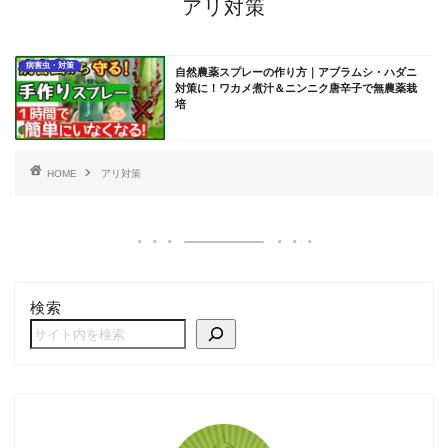
アリ対策
病害虫・対策
自然農薬スプレーの作り方｜アブラムシ・ハダニ
対策に！ワカメ煮汁＆ニンニク唐辛子で無農薬栽
培
HOME
アリ対策
検索