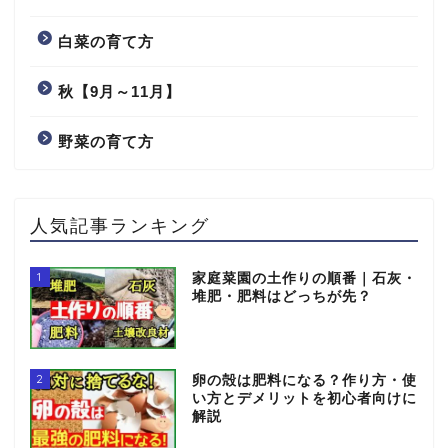
白菜の育て方
秋【9月～11月】
野菜の育て方
人気記事ランキング
1
家庭菜園の土作りの順番｜石灰・
堆肥・肥料はどっちが先？
2
卵の殻は肥料になる？作り方・使
い方とデメリットを初心者向けに
解説