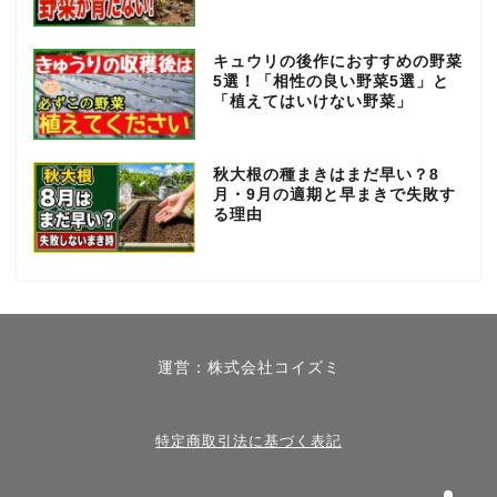
キュウリの後作におすすめの野菜
5選！「相性の良い野菜5選」と
「植えてはいけない野菜」
秋大根の種まきはまだ早い？8
月・9月の適期と早まきで失敗す
る理由
春【3月～5月】
夏【6月～8月】
運営：株式会社コイズミ
秋【9月～11月】
冬【12月～2月】
特定商取引法に基づく表記