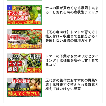
3
ナスの葉が黄色くなる原因｜丸ま
る・しおれる時の症状別チェック
4
【初心者向け】トマトの育て方｜
植え付け～収穫まで全部分かる！
失敗しない最強の栽培ガイド
5
トマトの下葉かきのやり方とタイ
ミング｜収穫量を増やし甘く育て
るコツ
6
玉ねぎの後作におすすめの野菜5
選｜収穫後すぐ植えられる野菜と
植えてはいけない野菜