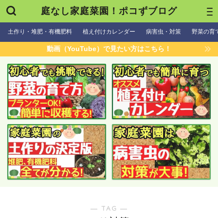
庭なし家庭菜園！ポコずブログ
土作り・堆肥・有機肥料
植え付けカレンダー
病害虫・対策
野菜の育
動画（YouTube）で見たい方はこちら！
― TAG ―